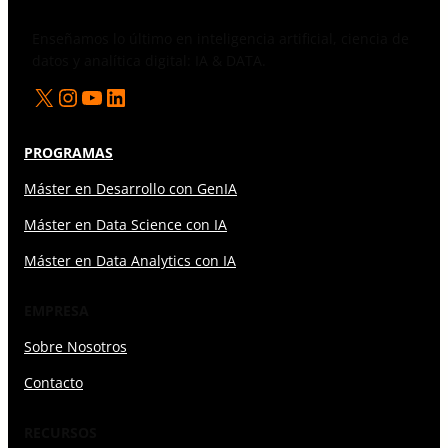
Enseñamos lo último en inteligencia artificial, ciencia de
datos y analítica digital: IA & DATA.
X
Instagram
YouTube
LinkedIn
PROGRAMAS
Máster en Desarrollo con GenIA
Máster en Data Science con IA
Máster en Data Analytics con IA
EMPRESA
Sobre Nosotros
Contacto
RECURSOS